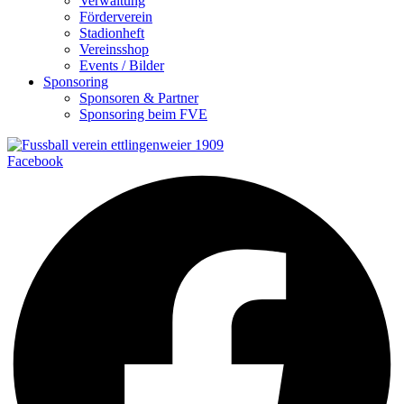
Verwaltung
Förderverein
Stadionheft
Vereinsshop
Events / Bilder
Sponsoring
Sponsoren & Partner
Sponsoring beim FVE
Facebook