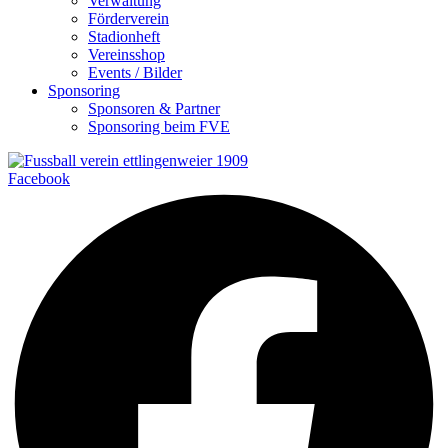
Verwaltung
Förderverein
Stadionheft
Vereinsshop
Events / Bilder
Sponsoring
Sponsoren & Partner
Sponsoring beim FVE
Facebook