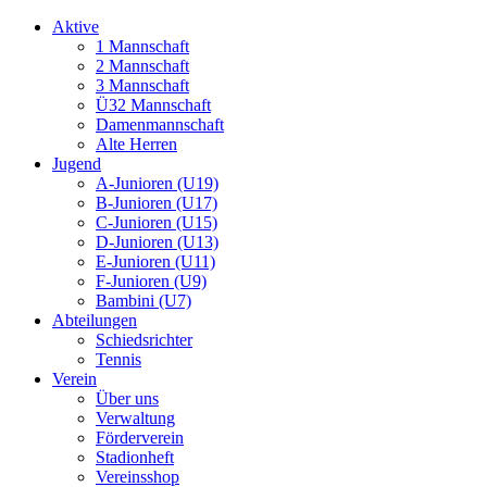
Aktive
1 Mannschaft
2 Mannschaft
3 Mannschaft
Ü32 Mannschaft
Damenmannschaft
Alte Herren
Jugend
A-Junioren (U19)
B-Junioren (U17)
C-Junioren (U15)
D-Junioren (U13)
E-Junioren (U11)
F-Junioren (U9)
Bambini (U7)
Abteilungen
Schiedsrichter
Tennis
Verein
Über uns
Verwaltung
Förderverein
Stadionheft
Vereinsshop