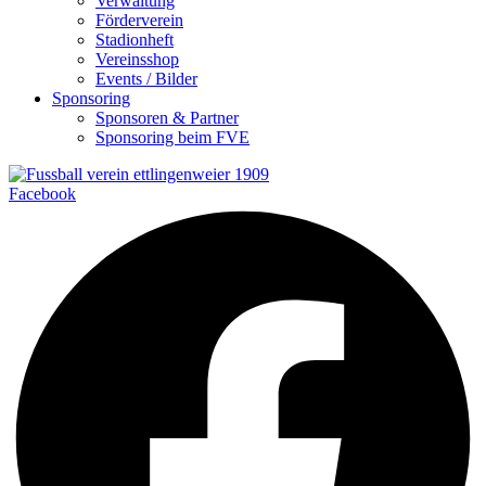
Verwaltung
Förderverein
Stadionheft
Vereinsshop
Events / Bilder
Sponsoring
Sponsoren & Partner
Sponsoring beim FVE
Facebook