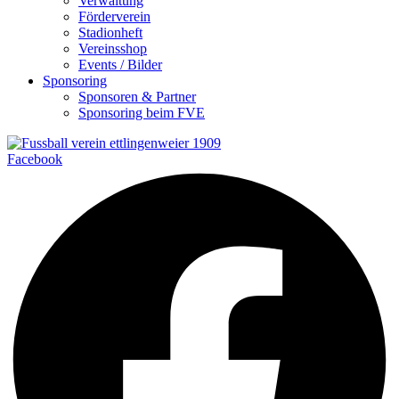
Verwaltung
Förderverein
Stadionheft
Vereinsshop
Events / Bilder
Sponsoring
Sponsoren & Partner
Sponsoring beim FVE
Facebook