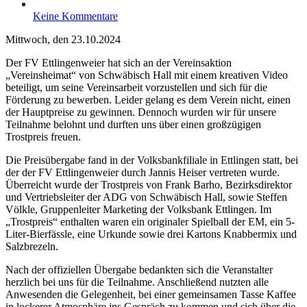
Keine Kommentare
Mittwoch, den 23.10.2024
Der FV Ettlingenweier hat sich an der Vereinsaktion
„Vereinsheimat“ von Schwäbisch Hall mit einem kreativen Video
beteiligt, um seine Vereinsarbeit vorzustellen und sich für die
Förderung zu bewerben. Leider gelang es dem Verein nicht, einen
der Hauptpreise zu gewinnen. Dennoch wurden wir für unsere
Teilnahme belohnt und durften uns über einen großzügigen
Trostpreis freuen.
Die Preisübergabe fand in der Volksbankfiliale in Ettlingen statt, bei
der der FV Ettlingenweier durch Jannis Heiser vertreten wurde.
Überreicht wurde der Trostpreis von Frank Barho, Bezirksdirektor
und Vertriebsleiter der ADG von Schwäbisch Hall, sowie Steffen
Völkle, Gruppenleiter Marketing der Volksbank Ettlingen. Im
„Trostpreis“ enthalten waren ein originaler Spielball der EM, ein 5-
Liter-Bierfässle, eine Urkunde sowie drei Kartons Knabbermix und
Salzbrezeln.
Nach der offiziellen Übergabe bedankten sich die Veranstalter
herzlich bei uns für die Teilnahme. Anschließend nutzten alle
Anwesenden die Gelegenheit, bei einer gemeinsamen Tasse Kaffee
in lockerer Atmosphäre ins Gespräch zu kommen und sich über die