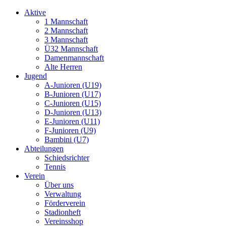
Aktive
1 Mannschaft
2 Mannschaft
3 Mannschaft
Ü32 Mannschaft
Damenmannschaft
Alte Herren
Jugend
A-Junioren (U19)
B-Junioren (U17)
C-Junioren (U15)
D-Junioren (U13)
E-Junioren (U11)
F-Junioren (U9)
Bambini (U7)
Abteilungen
Schiedsrichter
Tennis
Verein
Über uns
Verwaltung
Förderverein
Stadionheft
Vereinsshop