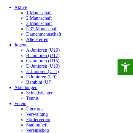
Aktive
1 Mannschaft
2 Mannschaft
3 Mannschaft
Ü32 Mannschaft
Damenmannschaft
Alte Herren
Jugend
A-Junioren (U19)
B-Junioren (U17)
Open 
C-Junioren (U15)
D-Junioren (U13)
E-Junioren (U11)
F-Junioren (U9)
Bambini (U7)
Abteilungen
Schiedsrichter
Tennis
Verein
Über uns
Verwaltung
Förderverein
Stadionheft
Vereinsshop