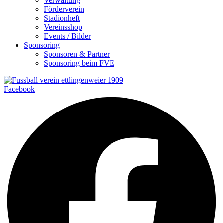
Verwaltung
Förderverein
Stadionheft
Vereinsshop
Events / Bilder
Sponsoring
Sponsoren & Partner
Sponsoring beim FVE
Facebook