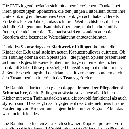
Die FVE-Jugend bedankt sich mit einem herzlichen „Danke“ bei
ihren großzügigen Sponsoren, die den jungen Fußballern durch ihre
Unterstützung ein besonderes Geschenk gemacht haben. Bereits
Ende des letzten Jahres, anlässlich ihrer Weihnachtsfeier, durften
sich die E-Jugend und Bambinis über neue, einheitliche Outfits
freuen, die nicht nur den Teamgeist stärken, sondern auch den
Sportlern eine besondere Wertschätzung entgegenbringen.
Dank des Sponsorings der
Stadtwerke Ettlingen
konnten die
Kinder der E-Jugend stolz im neuen Kapuzenpullover auftreten. Ob
im Training oder an den Spieltagen – die jungen Spieler präsentieren
sich nun als geschlossene Einheit und tragen ihren einheitlichen
Look mit Stolz. Diese großzügige Unterstützung hat nicht nur das
äußere Erscheinungsbild der Mannschaft verbessert, sondern auch
den Zusammenhalt innerhalb des Teams gefördert.
Die Bambinis durften sich gleich doppelt freuen. Der
Pflegedienst
Schumacher
, der in Ettlingen ansässig ist, stattete alle kleinen
Kicker mit roten Trainingsjacken aus, die sowohl funktional als auch
stylisch sind. Dies zeigt das Engagement des Unternehmens für die
Förderung von Kindern und Jugendlichen in der Region. Aber das
war noch nicht alles:
Die Bambinis erhielten zusätzlich schwarze Kapuzenpullover von
der Firma
die Netzwerft GmbH
, einem tatkräftigen Unterstützer der