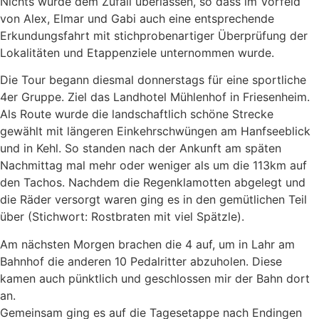
Nichts wurde dem Zufall überlassen, so dass im Vorfeld
von Alex, Elmar und Gabi auch eine entsprechende
Erkundungsfahrt mit stichprobenartiger Überprüfung der
Lokalitäten und Etappenziele unternommen wurde.
Die Tour begann diesmal donnerstags für eine sportliche
4er Gruppe. Ziel das Landhotel Mühlenhof in Friesenheim.
Als Route wurde die landschaftlich schöne Strecke
gewählt mit längeren Einkehrschwüngen am Hanfseeblick
und in Kehl. So standen nach der Ankunft am späten
Nachmittag mal mehr oder weniger als um die 113km auf
den Tachos. Nachdem die Regenklamotten abgelegt und
die Räder versorgt waren ging es in den gemütlichen Teil
über (Stichwort: Rostbraten mit viel Spätzle).
Am nächsten Morgen brachen die 4 auf, um in Lahr am
Bahnhof die anderen 10 Pedalritter abzuholen. Diese
kamen auch pünktlich und geschlossen mir der Bahn dort
an.
Gemeinsam ging es auf die Tagesetappe nach Endingen