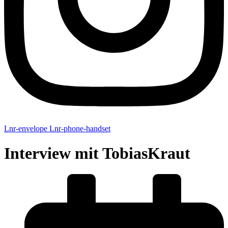
Lnr-envelope
Lnr-phone-handset
Interview mit TobiasKraut