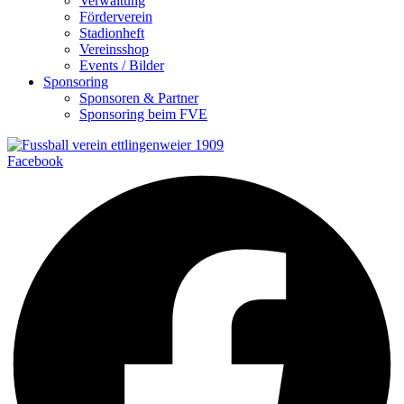
Verwaltung
Förderverein
Stadionheft
Vereinsshop
Events / Bilder
Sponsoring
Sponsoren & Partner
Sponsoring beim FVE
Facebook