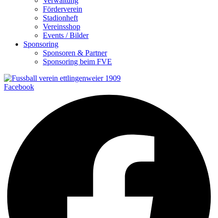
Verwaltung
Förderverein
Stadionheft
Vereinsshop
Events / Bilder
Sponsoring
Sponsoren & Partner
Sponsoring beim FVE
Facebook