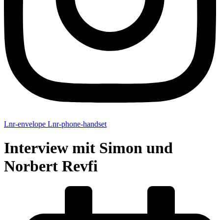
Lnr-envelope
Lnr-phone-handset
Interview mit Simon und
Norbert Revfi