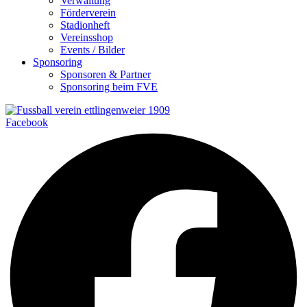
Verwaltung
Förderverein
Stadionheft
Vereinsshop
Events / Bilder
Sponsoring
Sponsoren & Partner
Sponsoring beim FVE
Facebook