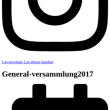
Lnr-envelope
Lnr-phone-handset
General-versammlung2017