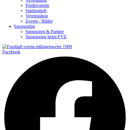
Verwaltung
Förderverein
Stadionheft
Vereinsshop
Events / Bilder
Sponsoring
Sponsoren & Partner
Sponsoring beim FVE
Facebook