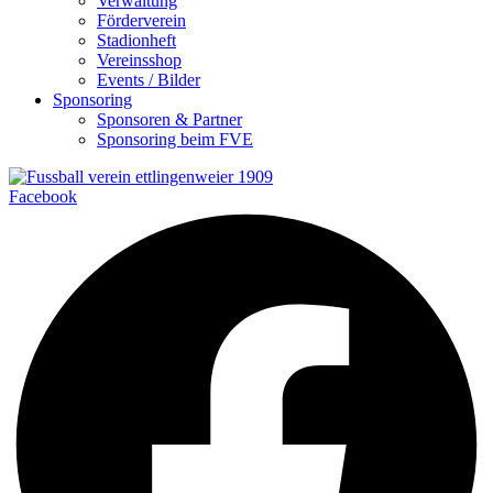
Verwaltung
Förderverein
Stadionheft
Vereinsshop
Events / Bilder
Sponsoring
Sponsoren & Partner
Sponsoring beim FVE
Facebook