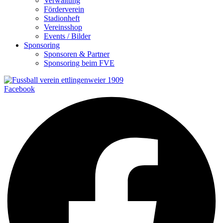
Verwaltung
Förderverein
Stadionheft
Vereinsshop
Events / Bilder
Sponsoring
Sponsoren & Partner
Sponsoring beim FVE
Facebook