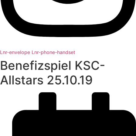
Lnr-envelope
Lnr-phone-handset
Benefizspiel KSC-
Allstars 25.10.19