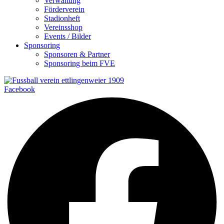
Verwaltung
Förderverein
Stadionheft
Vereinsshop
Events / Bilder
Sponsoring
Sponsoren & Partner
Sponsoring beim FVE
Facebook