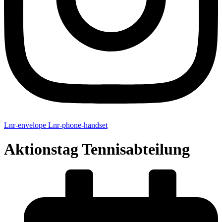
Lnr-envelope
Lnr-phone-handset
Aktionstag Tennisabteilung