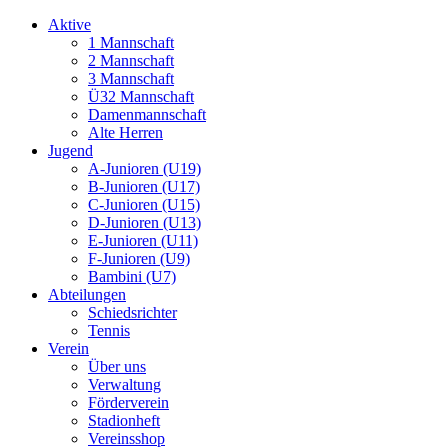
Aktive
1 Mannschaft
2 Mannschaft
3 Mannschaft
Ü32 Mannschaft
Damenmannschaft
Alte Herren
Jugend
A-Junioren (U19)
B-Junioren (U17)
C-Junioren (U15)
D-Junioren (U13)
E-Junioren (U11)
F-Junioren (U9)
Bambini (U7)
Abteilungen
Schiedsrichter
Tennis
Verein
Über uns
Verwaltung
Förderverein
Stadionheft
Vereinsshop