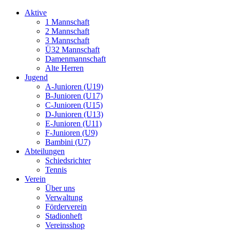
Aktive
1 Mannschaft
2 Mannschaft
3 Mannschaft
Ü32 Mannschaft
Damenmannschaft
Alte Herren
Jugend
A-Junioren (U19)
B-Junioren (U17)
C-Junioren (U15)
D-Junioren (U13)
E-Junioren (U11)
F-Junioren (U9)
Bambini (U7)
Abteilungen
Schiedsrichter
Tennis
Verein
Über uns
Verwaltung
Förderverein
Stadionheft
Vereinsshop