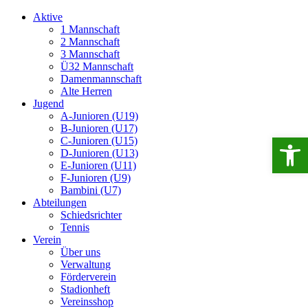
Aktive
1 Mannschaft
2 Mannschaft
3 Mannschaft
Ü32 Mannschaft
Damenmannschaft
Alte Herren
Jugend
A-Junioren (U19)
B-Junioren (U17)
Open 
C-Junioren (U15)
D-Junioren (U13)
E-Junioren (U11)
F-Junioren (U9)
Bambini (U7)
Abteilungen
Schiedsrichter
Tennis
Verein
Über uns
Verwaltung
Förderverein
Stadionheft
Vereinsshop