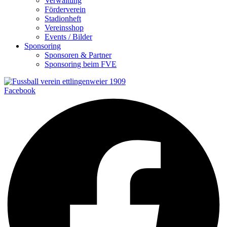
Verwaltung
Förderverein
Stadionheft
Vereinsshop
Events / Bilder
Sponsoring
Sponsoren & Partner
Sponsoring beim FVE
Facebook