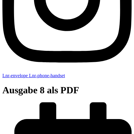
Lnr-envelope
Lnr-phone-handset
Ausgabe 8 als PDF