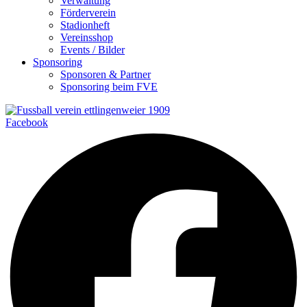
Verwaltung
Förderverein
Stadionheft
Vereinsshop
Events / Bilder
Sponsoring
Sponsoren & Partner
Sponsoring beim FVE
Facebook