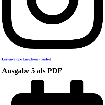
Lnr-envelope
Lnr-phone-handset
Ausgabe 5 als PDF