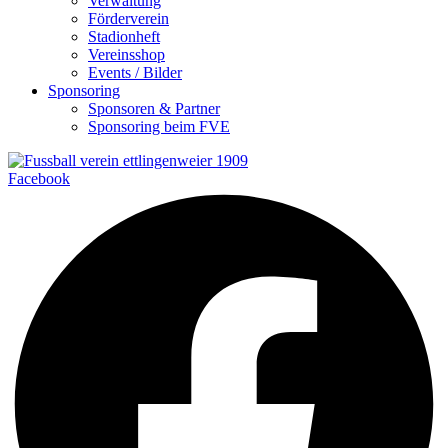
Verwaltung
Förderverein
Stadionheft
Vereinsshop
Events / Bilder
Sponsoring
Sponsoren & Partner
Sponsoring beim FVE
Facebook