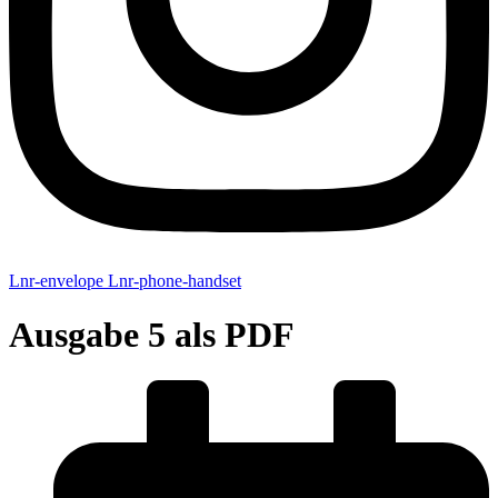
Lnr-envelope
Lnr-phone-handset
Ausgabe 5 als PDF