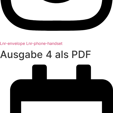
Lnr-envelope
Lnr-phone-handset
Ausgabe 4 als PDF