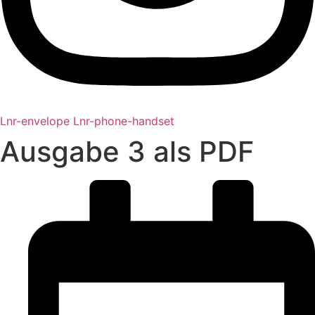
Lnr-envelope
Lnr-phone-handset
Ausgabe 3 als PDF