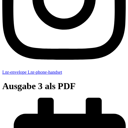
Lnr-envelope
Lnr-phone-handset
Ausgabe 3 als PDF