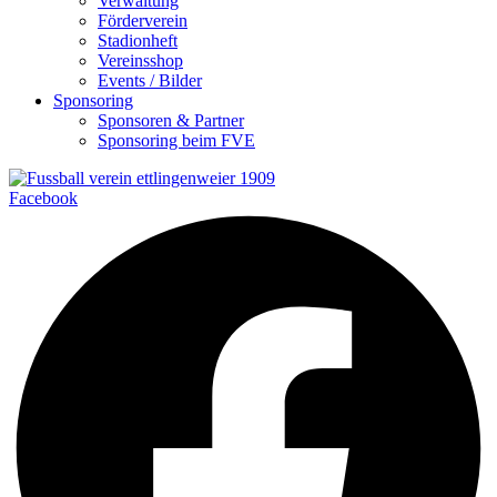
Verwaltung
Förderverein
Stadionheft
Vereinsshop
Events / Bilder
Sponsoring
Sponsoren & Partner
Sponsoring beim FVE
Facebook