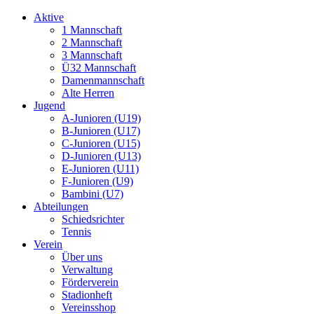
Aktive
1 Mannschaft
2 Mannschaft
3 Mannschaft
Ü32 Mannschaft
Damenmannschaft
Alte Herren
Jugend
A-Junioren (U19)
B-Junioren (U17)
C-Junioren (U15)
D-Junioren (U13)
E-Junioren (U11)
F-Junioren (U9)
Bambini (U7)
Abteilungen
Schiedsrichter
Tennis
Verein
Über uns
Verwaltung
Förderverein
Stadionheft
Vereinsshop