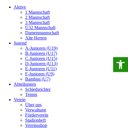
Aktive
1 Mannschaft
2 Mannschaft
3 Mannschaft
Ü32 Mannschaft
Damenmannschaft
Alte Herren
Jugend
A-Junioren (U19)
B-Junioren (U17)
Open 
C-Junioren (U15)
D-Junioren (U13)
E-Junioren (U11)
F-Junioren (U9)
Bambini (U7)
Abteilungen
Schiedsrichter
Tennis
Verein
Über uns
Verwaltung
Förderverein
Stadionheft
Vereinsshop