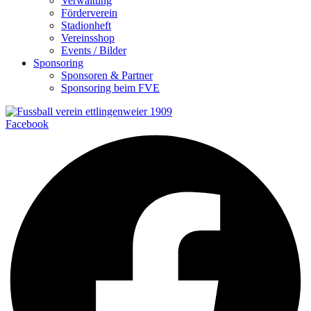
Verwaltung
Förderverein
Stadionheft
Vereinsshop
Events / Bilder
Sponsoring
Sponsoren & Partner
Sponsoring beim FVE
Facebook