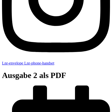
Lnr-envelope
Lnr-phone-handset
Ausgabe 2 als PDF