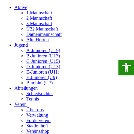
Aktive
1 Mannschaft
2 Mannschaft
3 Mannschaft
Ü32 Mannschaft
Damenmannschaft
Alte Herren
Jugend
A-Junioren (U19)
B-Junioren (U17)
Open 
C-Junioren (U15)
D-Junioren (U13)
E-Junioren (U11)
F-Junioren (U9)
Bambini (U7)
Abteilungen
Schiedsrichter
Tennis
Verein
Über uns
Verwaltung
Förderverein
Stadionheft
Vereinsshop