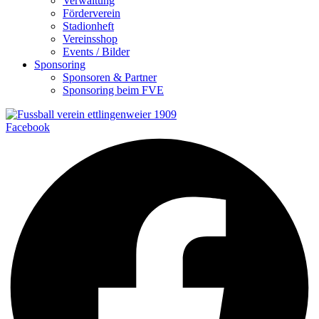
Verwaltung
Förderverein
Stadionheft
Vereinsshop
Events / Bilder
Sponsoring
Sponsoren & Partner
Sponsoring beim FVE
Facebook