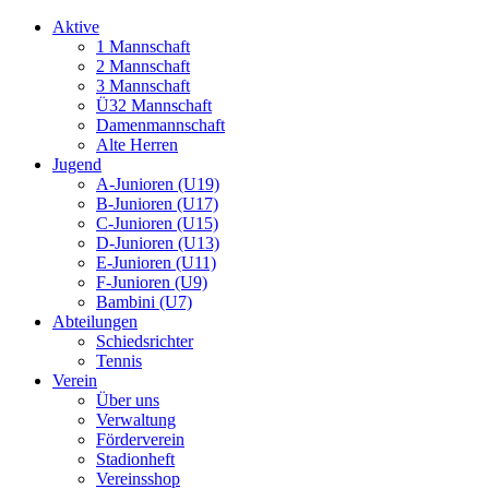
Aktive
1 Mannschaft
2 Mannschaft
3 Mannschaft
Ü32 Mannschaft
Damenmannschaft
Alte Herren
Jugend
A-Junioren (U19)
B-Junioren (U17)
C-Junioren (U15)
D-Junioren (U13)
E-Junioren (U11)
F-Junioren (U9)
Bambini (U7)
Abteilungen
Schiedsrichter
Tennis
Verein
Über uns
Verwaltung
Förderverein
Stadionheft
Vereinsshop