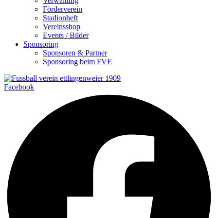
Verwaltung
Förderverein
Stadionheft
Vereinsshop
Events / Bilder
Sponsoring
Sponsoren & Partner
Sponsoring beim FVE
Facebook