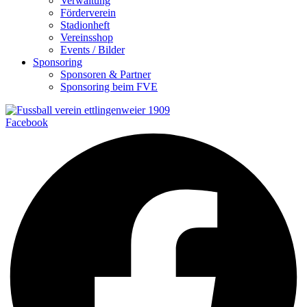
Verwaltung
Förderverein
Stadionheft
Vereinsshop
Events / Bilder
Sponsoring
Sponsoren & Partner
Sponsoring beim FVE
Facebook