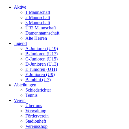
Aktive
1 Mannschaft
2 Mannschaft
3 Mannschaft
Ü32 Mannschaft
Damenmannschaft
Alte Herren
Jugend
A-Junioren (U19)
B-Junioren (U17)
C-Junioren (U15)
D-Junioren (U13)
E-Junioren (U11)
F-Junioren (U9)
Bambini (U7)
Abteilungen
Schiedsrichter
Tennis
Verein
Über uns
Verwaltung
Förderverein
Stadionheft
Vereinsshop