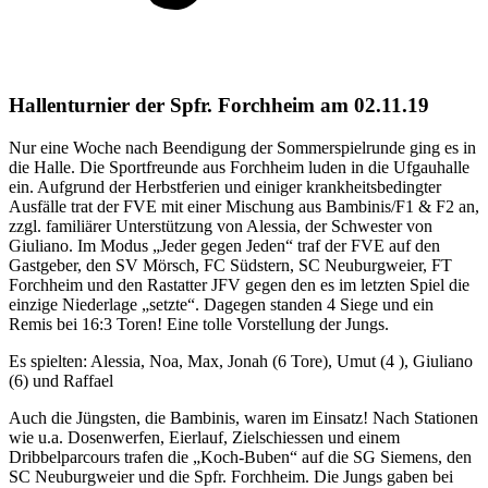
Hallenturnier der Spfr. Forchheim am 02.11.19
Nur eine Woche nach Beendigung der Sommerspielrunde ging es in
die Halle. Die Sportfreunde aus Forchheim luden in die Ufgauhalle
ein. Aufgrund der Herbstferien und einiger krankheitsbedingter
Ausfälle trat der FVE mit einer Mischung aus Bambinis/F1 & F2 an,
zzgl. familiärer Unterstützung von Alessia, der Schwester von
Giuliano. Im Modus „Jeder gegen Jeden“ traf der FVE auf den
Gastgeber, den SV Mörsch, FC Südstern, SC Neuburgweier, FT
Forchheim und den Rastatter JFV gegen den es im letzten Spiel die
einzige Niederlage „setzte“. Dagegen standen 4 Siege und ein
Remis bei 16:3 Toren! Eine tolle Vorstellung der Jungs.
Es spielten: Alessia, Noa, Max, Jonah (6 Tore), Umut (4 ), Giuliano
(6) und Raffael
Auch die Jüngsten, die Bambinis, waren im Einsatz! Nach Stationen
wie u.a. Dosenwerfen, Eierlauf, Zielschiessen und einem
Dribbelparcours trafen die „Koch-Buben“ auf die SG Siemens, den
SC Neuburgweier und die Spfr. Forchheim. Die Jungs gaben bei